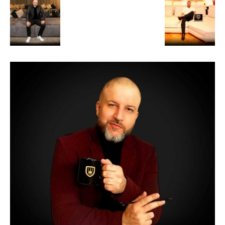
de
Alto
Padrão,
Premium
e