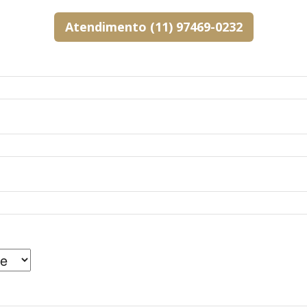
de
Atendimento (11) 97469-0232
Branding
de