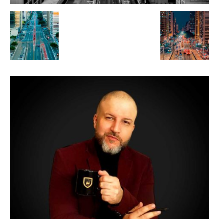
de
Alto
Padrão,
Premium
e