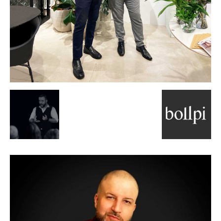
de
Alto
Padrão,
Premium
e