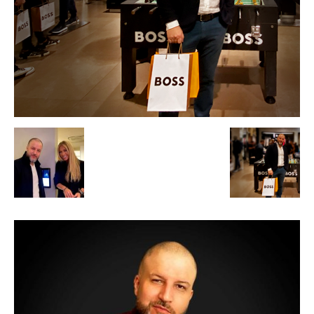
de
Alto
Padrão,
Premium
e