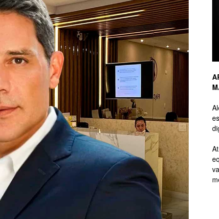
de
A
M
Branding
A
es
di
At
eq
de
va
me