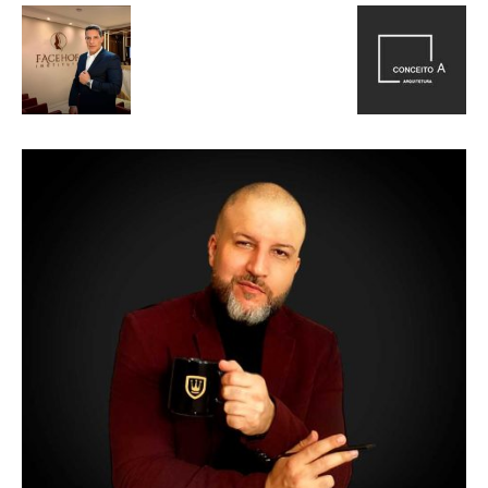
de
Alto
Padrão,
Premium
e