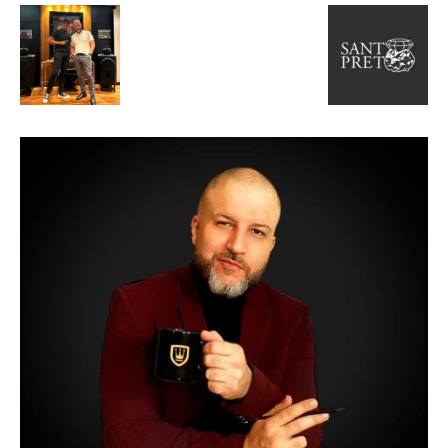
de
Alto
Padrão,
Premium
e