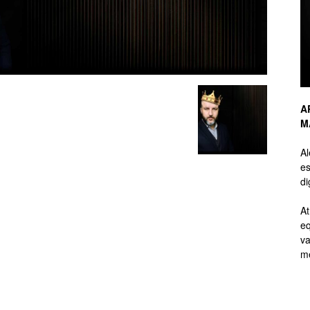
de
A
M
Branding
A
es
di
At
eq
de
va
me