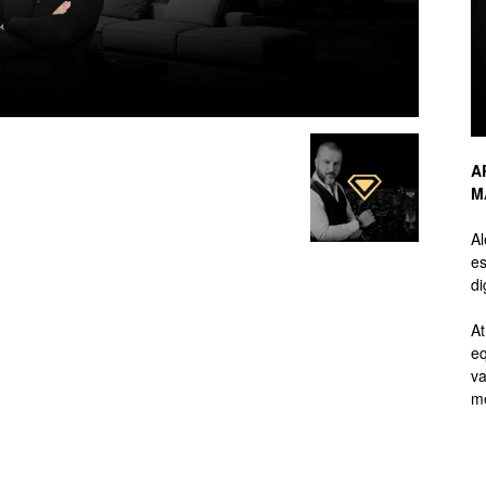
de
A
M
Branding
A
es
di
At
eq
de
va
me