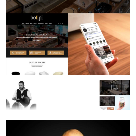
de
Alto
Padrão,
Premium
e