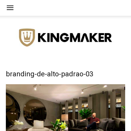
Agência
branding-de-alto-padrao-03
de
Branding