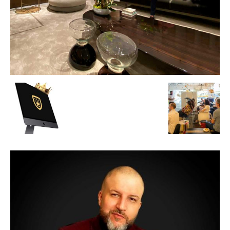
de
Alto
Padrão,
Premium
e