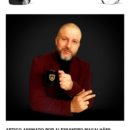
Luxo
na
Rua
Haddock
Lobo,
ARTIGO ASSINADO POR ALEXSANDRO MAGALHÃES