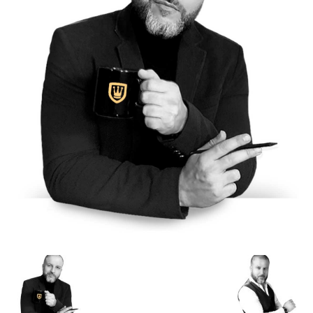
de
Alto
Padrão,
Premium
e