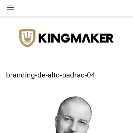
Agência
branding-de-alto-padrao-04
de
Branding