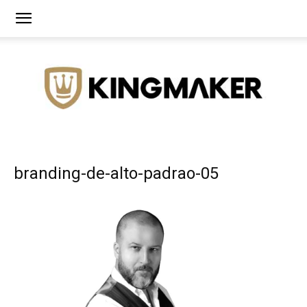
Agência
branding-de-alto-padrao-05
de
Branding