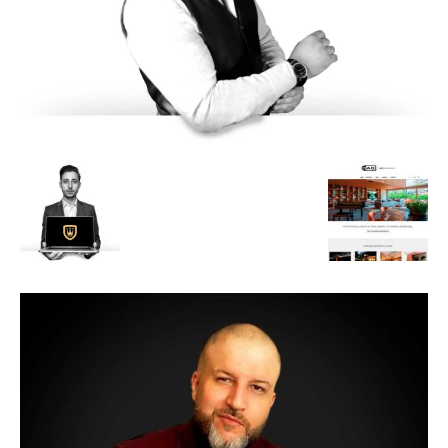
de
Alto
Padrão,
Premium
e