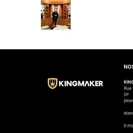
NO
KIN
Rua 
SP
(Ate
Aten
E-ma