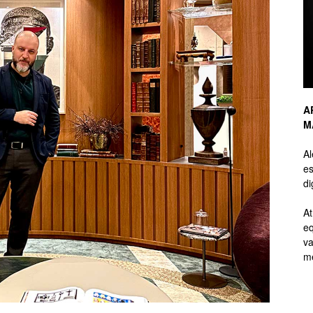
de
A
M
Branding
A
es
di
At
eq
de
va
me