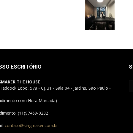
Alto
Padrão,
SSO ESCRITÓRIO
S
GMAKER THE HOUSE
Haddock Lobo, 578 - Cj. 31 - Sala 04 - Jardins, São Paulo -
ndimento com Hora Marcada)
Premium
dimento: (11)97469-0232
il:
contato@kingmaker.com.br