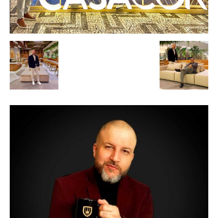
de
Alto
Padrão,
Premium
e