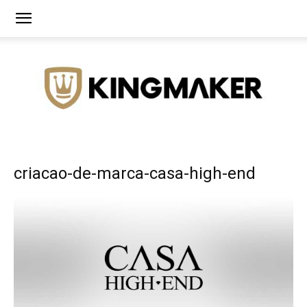
Agência
criacao-de-marca-casa-high-end
de
Branding