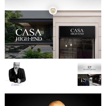
de
Alto
Padrão,
Premium
e