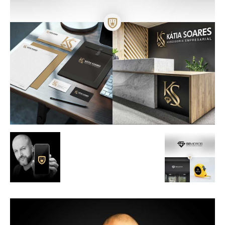
de
Alto
Padrão,
Premium
e