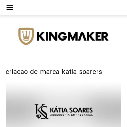
Agência
criacao-de-marca-katia-soarers
de
Branding