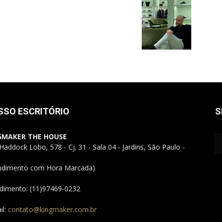
Alto
Padrão,
SSO ESCRITÓRIO
S
GMAKER THE HOUSE
Haddock Lobo, 578 - Cj. 31 - Sala 04 - Jardins, São Paulo -
ndimento com Hora Marcada)
Premium
dimento: (11)97469-0232
il:
contato@kingmaker.com.br