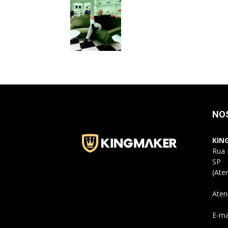
NO
KIN
Rua 
SP
(Ate
Aten
E-ma