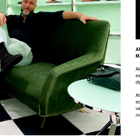
de
A
M
Branding
A
es
di
At
eq
de
va
me