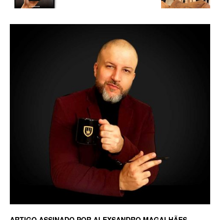
Luxo
na
Rua
Haddock
Lobo,
ARTIGO ASSINADO POR ALEXSANDRO MAGALHÃES