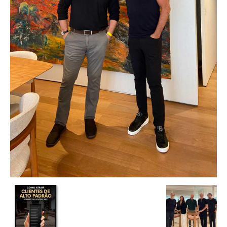
de
Alto
Padrão,
Premium
e