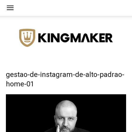
Agência
gestao-de-instagram-de-alto-padrao-
home-01
de
Branding