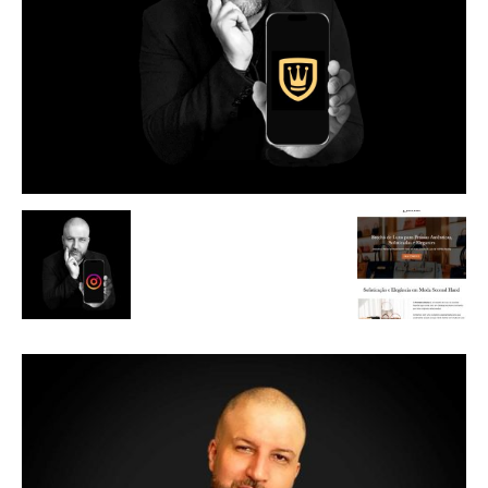
de
Alto
Padrão,
Premium
e