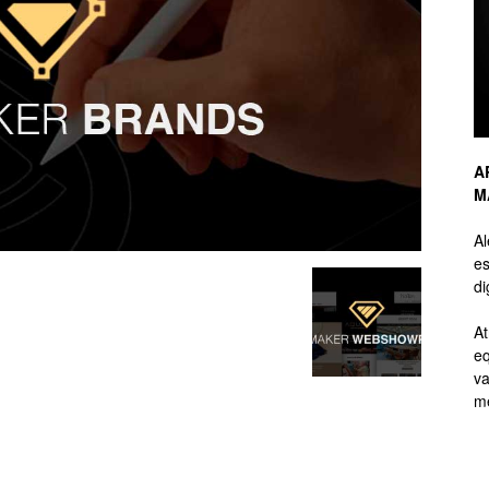
de
A
M
Branding
A
es
di
At
eq
de
va
me