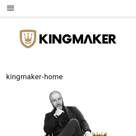
Agência
kingmaker-home
de
Branding