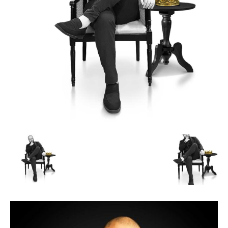
de
Alto
Padrão,
Premium
e