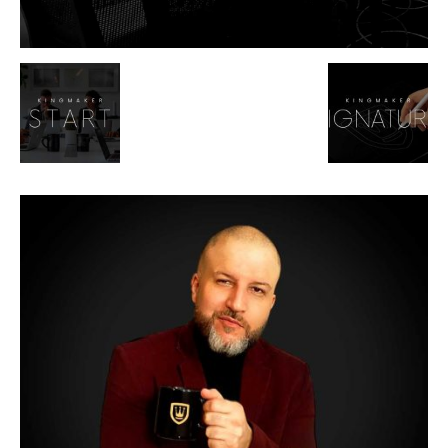
de
Alto
Padrão,
Premium
e