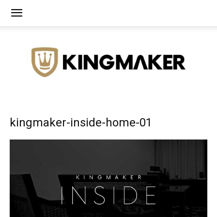
Agência
kingmaker-inside-home-01
de
Branding