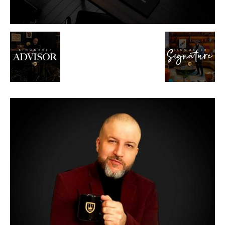
de
Alto
Padrão,
Premium
e