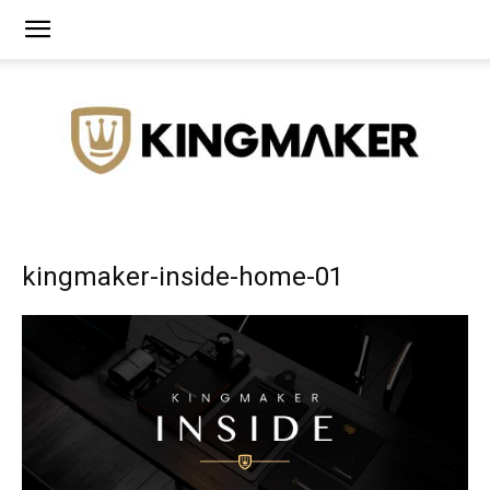
Agência
kingmaker-inside-home-01
de
Branding