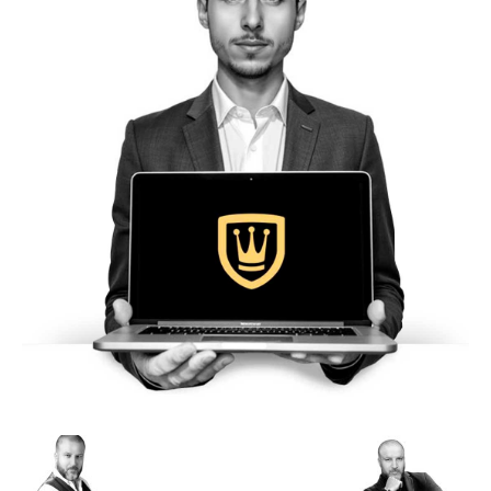
de
Alto
Padrão,
Premium
e