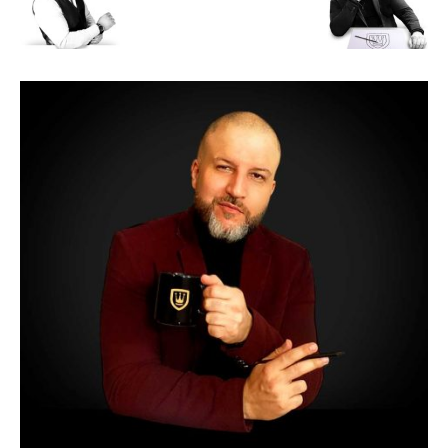
Luxo
na
Rua
Haddock
Lobo,