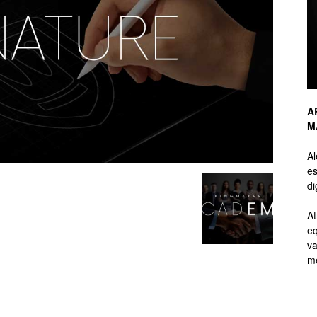
de
A
M
Branding
A
es
di
At
eq
de
va
me