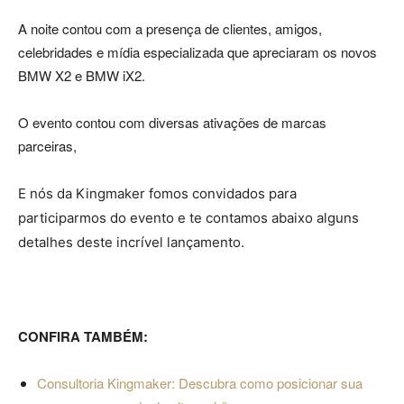
A noite contou com a presença de clientes, amigos,
celebridades e mídia especializada que apreciaram os novos
Luxo
BMW X2 e BMW iX2.
O evento contou com diversas ativações de marcas
na
parceiras,
E nós da Kingmaker fomos convidados para
participarmos do evento e te contamos abaixo alguns
Rua
detalhes deste incrível lançamento.
Haddock
CONFIRA TAMBÉM:
Consultoria Kingmaker: Descubra como posicionar sua
Lobo,