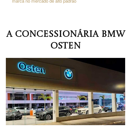
marca no mercado de alto padrão
Jardins
A CONCESSIONÁRIA BMW
OSTEN
–
SP