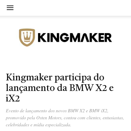
Agência
Kingmaker participa do
lançamento da BMW X2 e
iX2
de
Evento de lançamento dos novos BMW X2 e BMW iX2,
promovido pela Osten Motors, contou com clientes, entusiastas,
celebridades e mídia especializada.
Branding