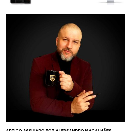
Luxo
na
Rua
Haddock
Lobo,
ARTIGO ASSINADO POR ALEXSANDRO MAGALHÃES