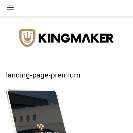
Agência
landing-page-premium
de
Branding