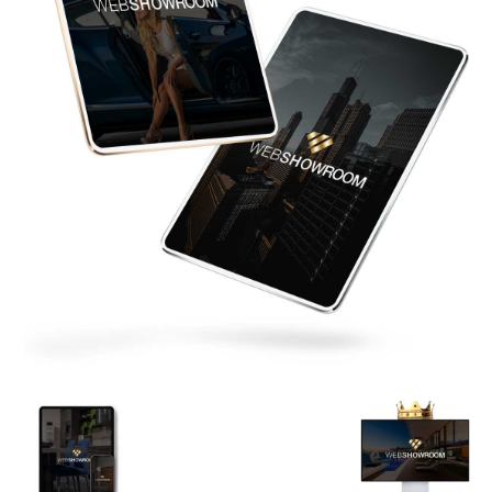
de
Alto
Padrão,
Premium
e