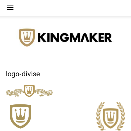
Agência
logo-divise
de
Branding