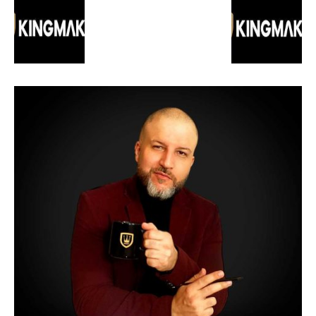
de
Alto
Padrão,
Premium
e