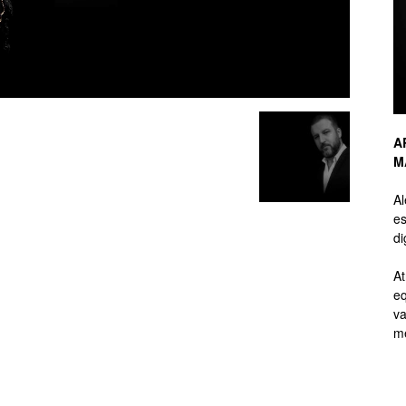
de
A
M
Branding
A
es
di
At
eq
de
va
me