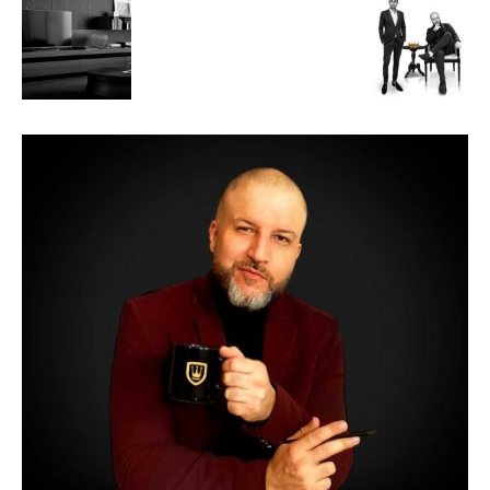
de
Alto
Padrão,
Premium
e