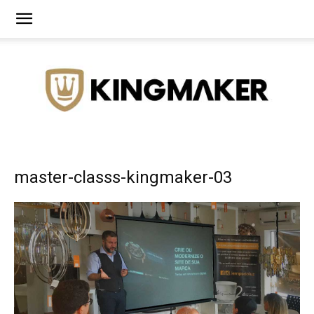
Agência
master-classs-kingmaker-03
de
Branding