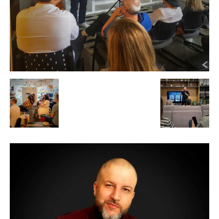
de
Alto
Padrão,
Premium
e