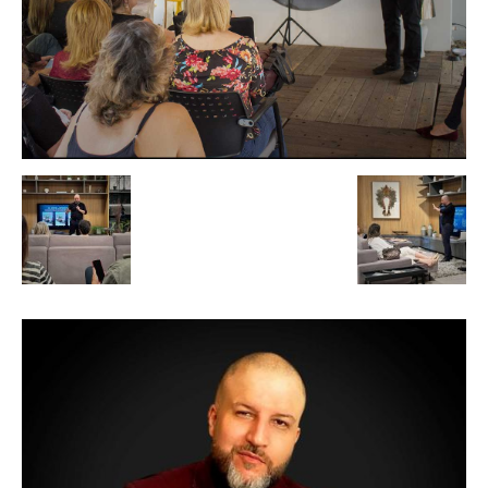
de
Alto
Padrão,
Premium
e