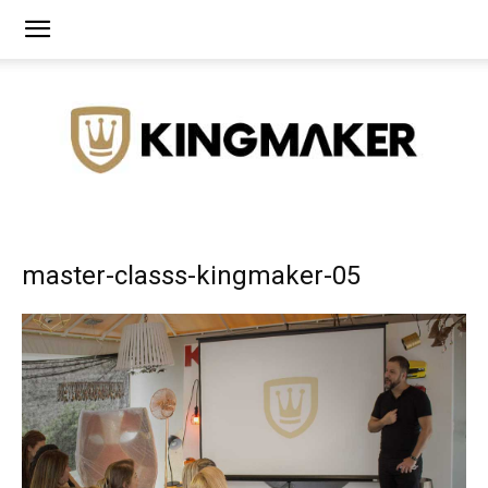
Agência
master-classs-kingmaker-05
de
Branding