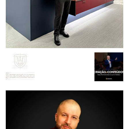
de
Alto
Padrão,
Premium
e