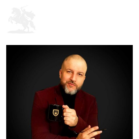
de
Alto
Padrão,
Premium
e