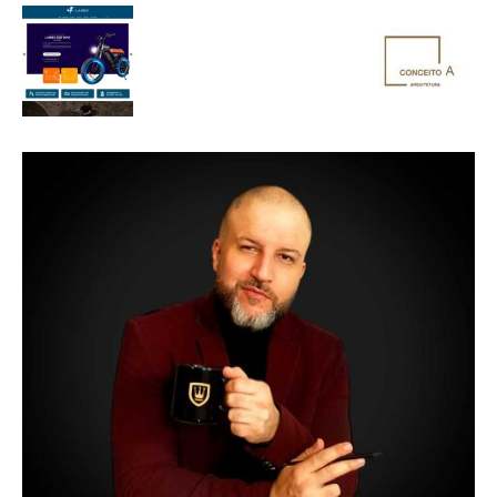
de
Alto
Padrão,
Premium
e