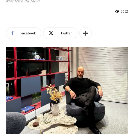
Monteiro da Silva.
3062
de
Facebook
Twitter
Alto
Padrão,
Premium
e