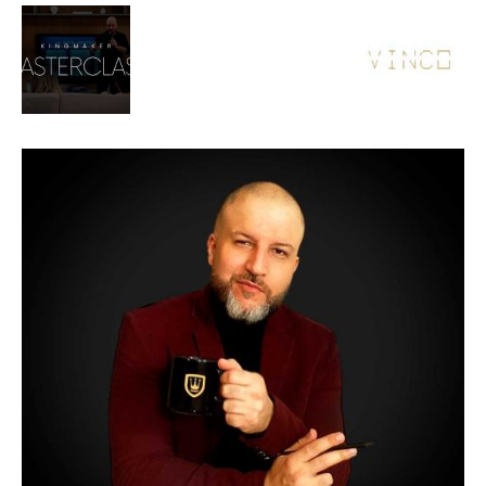
de
Alto
Padrão,
Premium
e