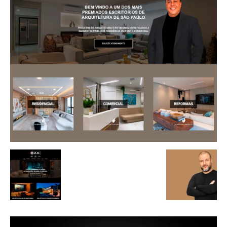
de
Alto
Padrão,
Premium
e