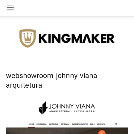
Agência
webshowroom-johnny-viana-
arquitetura
de
Branding