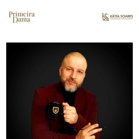
de
Alto
Padrão,
Premium
e