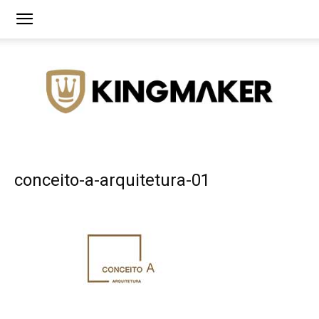
Agência
conceito-a-arquitetura-01
de
Branding