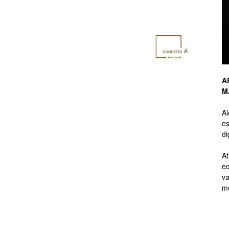
de
A
M
Branding
A
es
di
At
eq
de
va
me