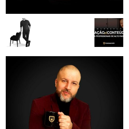
de
Alto
Padrão,
Premium
e