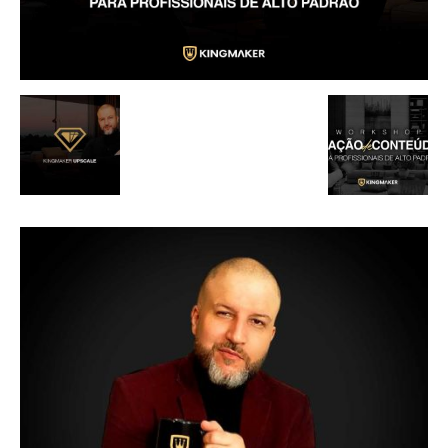
de
Alto
Padrão,
Premium
e