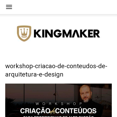
Agência
workshop-criacao-de-conteudos-de-
arquitetura-e-design
de
Branding