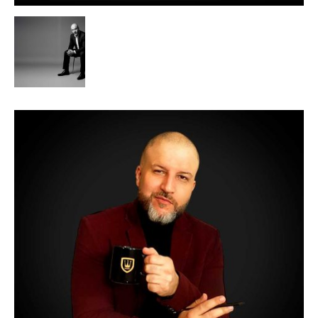
de
Alto
Padrão,
Premium
e