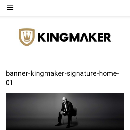
Agência
banner-kingmaker-signature-home-
01
de
Branding