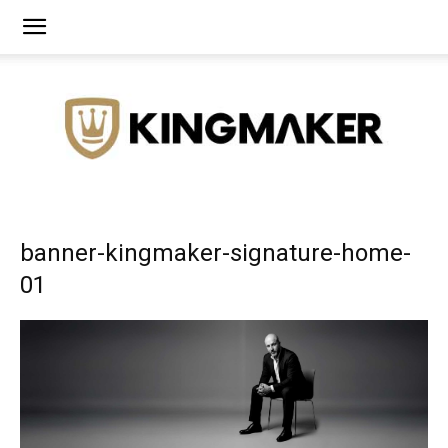
Agência
banner-kingmaker-signature-home-
01
de
Branding