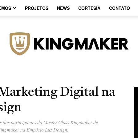
EMOS
PROJETOS
NEWS
CORTESIA
CONTATO
Marketing Digital na
Agência
sign
ns dos participantes da Master Class Kingmaker de
 Kingmaker na Empório Luz Design.