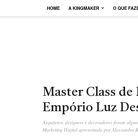
HOME
A KINGMAKER
O QUE FAZ
Master Class de 
Empório Luz De
Arquitetos, designers e decoradores foram algu
Marketing Digital apresentada por Alexsandro