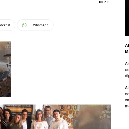
2386
de
nterest
WhatsApp
A
M
Branding
A
es
di
At
eq
de
va
me