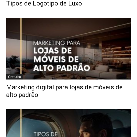
Tipos de Logotipo de Luxo
Gratuito
Marketing digital para lojas de móveis de
alto padrão