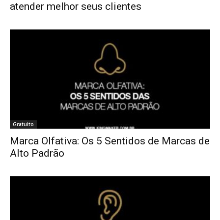
atender melhor seus clientes
Gratuito
Marca Olfativa: Os 5 Sentidos de Marcas de
Alto Padrão