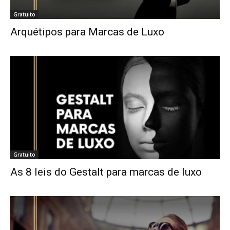
Gratuito
Arquétipos para Marcas de Luxo
Gratuito
As 8 leis do Gestalt para marcas de luxo