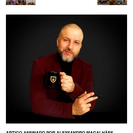
Luxo
na
Rua
Haddock
Lobo,
ARTIGO ASSINADO POR ALEXSANDRO MAGALHÃES