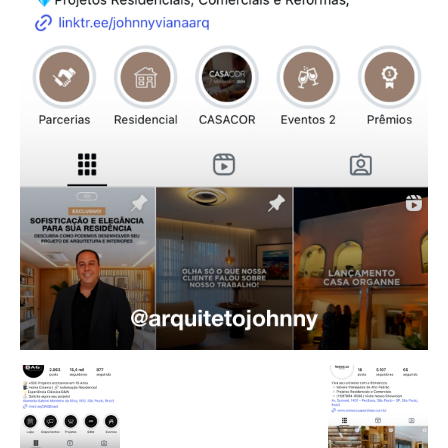
de
Alto
Padrão,
Premium
e