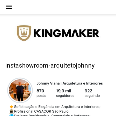
Agência
instashowroom-arquitetojohnny
de
Branding